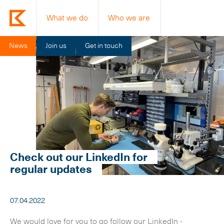
What we do
Who we are
News
Join us
Get in touch
Check out our LinkedIn for
regular updates
07.04.2022
We would love for you to go follow our LinkedIn -