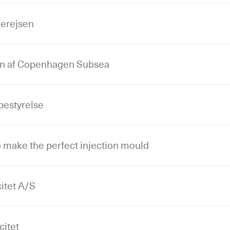
derejsen
en af Copenhagen Subsea
bestyrelse
 make the perfect injection mould
itet A/S
citet