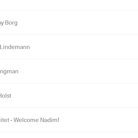
ay Borg
 Lindemann
Zingman
olst
itet - Welcome Nadim!