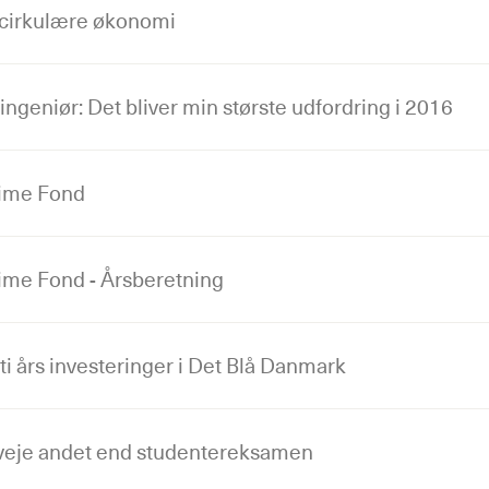
 cirkulære økonomi
ngeniør: Det bliver min største udfordring i 2016
ime Fond
ime Fond - Årsberetning
i års investeringer i Det Blå Danmark
veje andet end studentereksamen