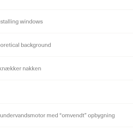
stalling windows
eoretical background
s knækker nakken
 undervandsmotor med “omvendt” opbygning