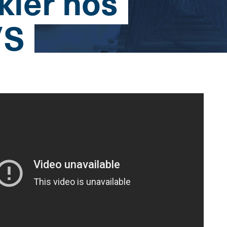
kler hos
/S