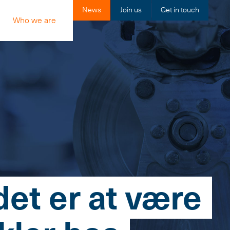
News
Join us
Get in touch
Who we are
et er at være