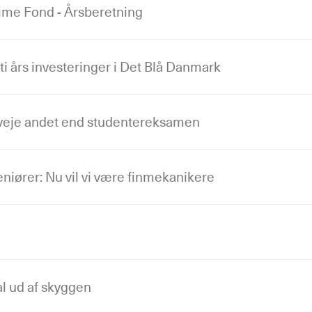
ime Fond - Årsberetning
i års investeringer i Det Blå Danmark
veje andet end studentereksamen
iører: Nu vil vi være finmekanikere
l ud af skyggen