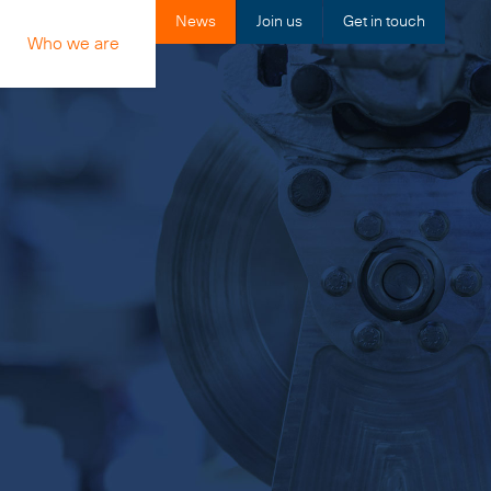
News
Join us
Get in touch
Who we are