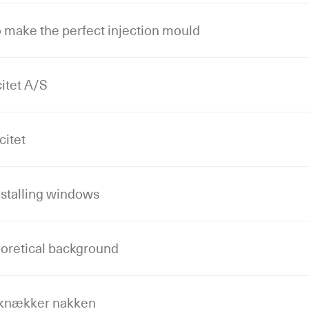
 make the perfect injection mould
itet A/S
citet
stalling windows
eoretical background
s knækker nakken