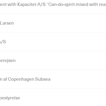
t with Kapacitet A/S: ‘Can-do-spirit mixed with rea
 Larsen
A/S
derejsen
en af Copenhagen Subsea
bestyrelse