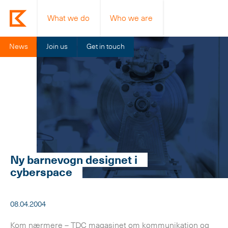
What we do
Who we are
News
Join us
Get in touch
Ny barnevogn designet i
cyberspace
08.04.2004
Kom nærmere – TDC magasinet om kommunikation og